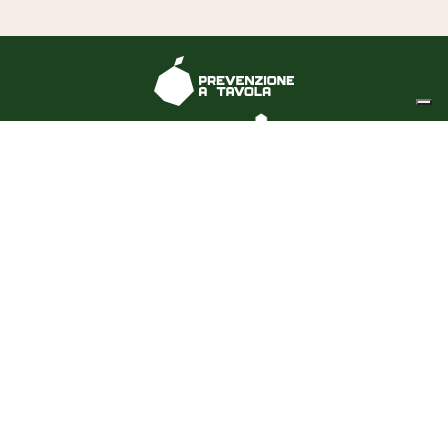
I nostri corsi
sono validati da:
CHI SIAMO
CORSI
CONTATTI
BLOG
FAQ
Privacy Policy
Cookie Policy
Termini e Condizioni
© Prevenzione a tavola -
Partita Iva: 02739610992 -
REA: 507759
Le tue preferenze relative alla