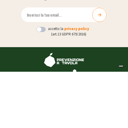
accetto la
privacy policy
(art.13 GDPR 679/2016)
I nostri corsi
sono validati da:
CHI SIAMO
CORSI
CONTATTI
BLOG
FAQ
Privacy Policy
Cookie Policy
Termini e Condizioni