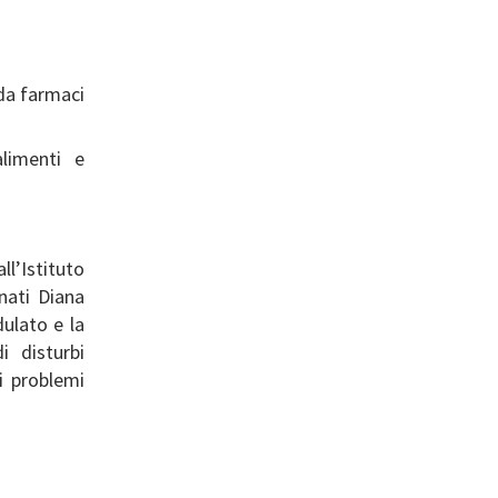
 da farmaci
alimenti e
ll’Istituto
nati Diana
dulato e la
i disturbi
i problemi