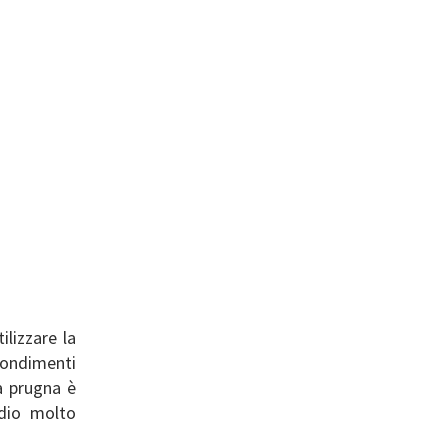
ilizzare la
condimenti
la prugna è
edio molto