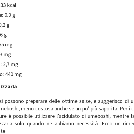
 33 kcal
e: 0.9 g
0,2 g
,6 g
 65 mg
13 mg
: 2,7 mg
o: 440 mg
izzarla
si possono preparare delle ottime salse, e suggerisco di ut
umeboshi, meno costosa anche se un po’ più saporita. Per i 
ure è possibile utilizzare l’acidulato di umeboshi, mentre 
izzarla solo quando ne abbiamo necessità. Ecco un rim
te: