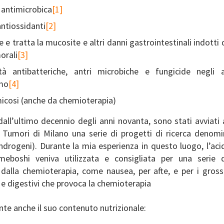
à antimicrobica
[1]
antiossidanti
[2]
e e tratta la mucosite e altri danni gastrointestinali indotti
orali
[3]
tà antibatteriche, antri microbiche e fungicide negli 
omo
[4]
micosi (anche da chemioterapia)
dall’ultimo decennio degli anni novanta, sono stati avviati a
 Tumori di Milano una serie di progetti di ricerca denomi
ndrogeni). Durante la mia esperienza in questo luogo, l’aci
eboshi veniva utilizzata e consigliata per una serie d
 dalla chemioterapia, come nausea, per afte, e per i gross
i e digestivi che provoca la chemioterapia
te anche il suo contenuto nutrizionale: