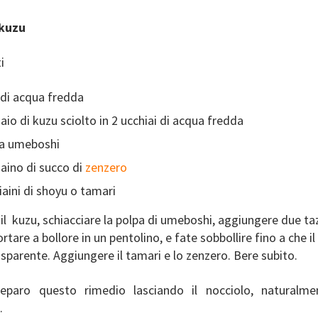
kuzu
i
 di acqua fredda
aio di kuzu sciolto in 2 ucchiai di acqua fredda
na umeboshi
iaino di succo di
zenzero
iaini di shoyu o tamari
 il kuzu, schiacciare la polpa di umeboshi, aggiungere due ta
rtare a bollore in un pentolino, e fate sobbollire fino a che i
asparente. Aggiungere il tamari e lo zenzero. Bere subito.
reparo questo rimedio lasciando il nocciolo, naturalm
.