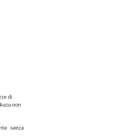
zze di
l kuzu non
ente senza