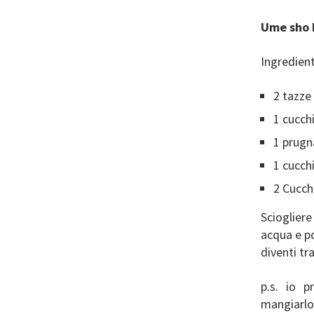
Ume sho 
Ingredient
2 tazze
1 cucchi
1 prug
1 cucch
2 Cucch
Sciogliere
acqua e po
diventi tr
p.s. io p
mangiarlo