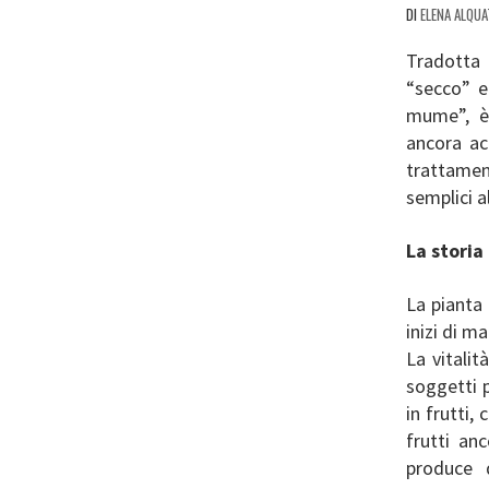
DI
ELENA ALQUA
Tradotta 
“secco” e
mume”, è u
ancora ac
trattament
semplici 
La storia
La pianta 
inizi di ma
La vitalit
soggetti p
in frutti,
frutti an
produce 