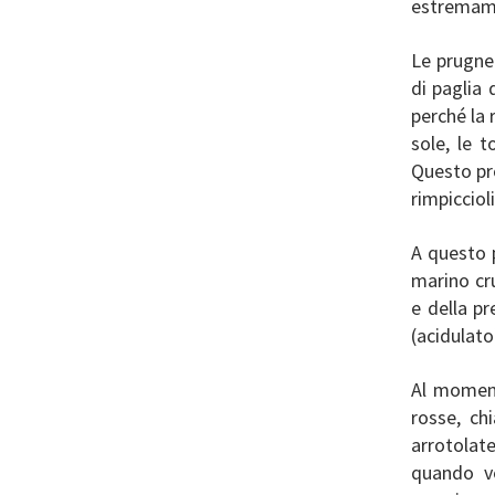
estremam
Le prugne
di paglia 
perché la 
sole, le 
Questo pro
rimpicciol
A questo 
marino cru
e della pr
(acidulato
Al moment
rosse, ch
arrotolate
quando v