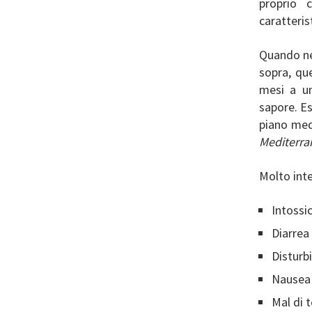
proprio 
caratteris
Quando nei
sopra, que
mesi a u
sapore. E
piano med
Mediterra
Molto int
Intossi
Diarrea
Disturb
Nausea
Mal di 