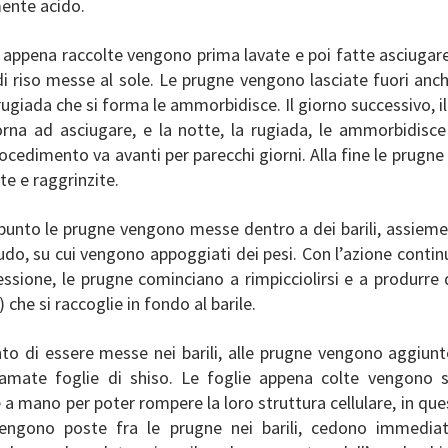
ente acido.
 appena raccolte vengono prima lavate e poi fatte asciugare
di riso messe al sole. Le prugne vengono lasciate fuori anc
rugiada che si forma le ammorbidisce. Il giorno successivo, il
torna ad asciugare, e la notte, la rugiada, le ammorbidisce
cedimento va avanti per parecchi giorni. Alla fine le prugne
ite e raggrinzite.
punto le prugne vengono messe dentro a dei barili, assieme 
do, su cui vengono appoggiati dei pesi. Con l’azione contin
essione, le prugne cominciano a rimpicciolirsi e a produrre 
) che si raccoglie in fondo al barile.
o di essere messe nei barili, alle prugne vengono aggiunte
iamate foglie di shiso. Le foglie appena colte vengono 
 a mano per poter rompere la loro struttura cellulare, in q
engono poste fra le prugne nei barili, cedono immediat