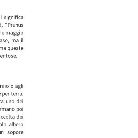
 significa
à, “Prunus
ine maggio
ase, ma il
orma queste
mentose.
raio o agli
e per terra.
ata uno dei
formano poi
accolta dei
olo albero
un sopore