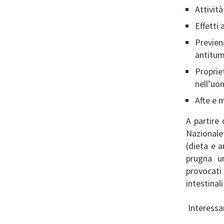
Attivit
Effetti 
Previen
antitum
Proprie
nell’u
Afte e 
A partire 
Nazionale
(dieta e a
prugna um
provocati
intestinal
Interessan