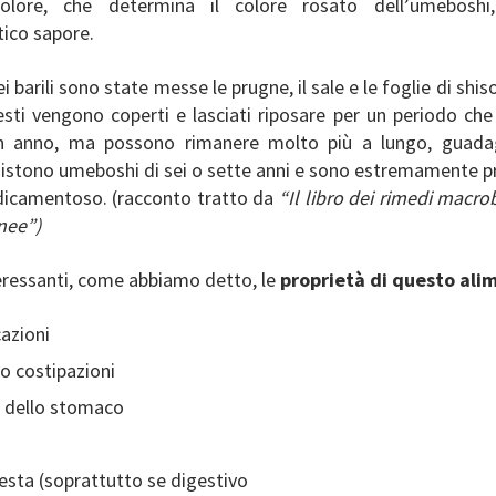
colore, che determina il colore rosato dell’umeboshi,
tico sapore.
 barili sono state messe le prugne, il sale e le foglie di shiso
sti vengono coperti e lasciati riposare per un periodo che
n anno, ma possono rimanere molto più a lungo, guada
sistono umeboshi di sei o sette anni e sono estremamente pr
icamentoso. (racconto tratto da
“Il libro dei rimedi macrob
nee”)
eressanti, come abbiamo detto, le
proprietà di questo ali
cazioni
 o costipazioni
i dello stomaco
testa (soprattutto se digestivo