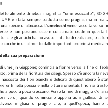
TI
letteralmente Umeboshi significa “ume essiccato”; BO-SHI
 UME è stata sempre tradotta come prugna, ma in realt
na specie di albicocca. L’
umeboshi
viene raccolta verso f
erbe e non possono essere consumate crude in questa f
o che gli antichi hanno avuto l’intuito di realizzare, trasf
albicocche in un alimento dalle importanti proprietà medica
 della sua preparazione
di ume¸in Giappone; comincia a fiorire verso la fine di febb
rzo, prima della fioritura dei ciliegi. Spesso c’è ancora la nev
à nascosta dei fiori bianchi e delicati di quest’albero è st
referiti nella poesia e nella pittura orientali. I fiori si tras
 che a poco a poco crescono. Verso la fine di maggio c’è la r
cora verdi, quando cominciano appena ad ingiallirsi. Un s
diverse migliaia di prugne che, a quell’epoca, hanno 