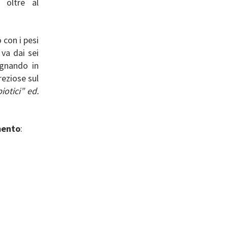
 oltre al
 con i pesi
 va dai sei
gnando in
eziose sul
iotici” ed.
mento
: