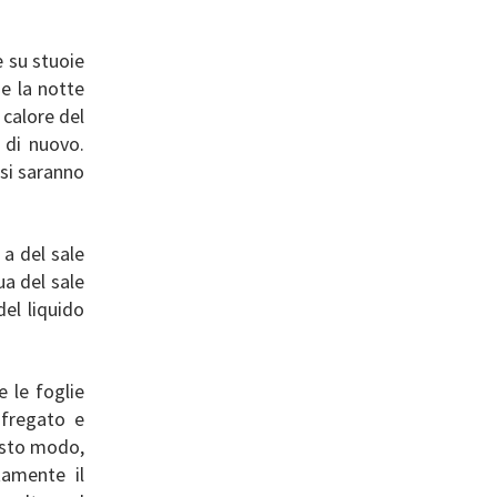
 su stuoie
he la notte
 calore del
 di nuovo.
 si saranno
a del sale
ua del sale
del liquido
 le foglie
sfregato e
uesto modo,
amente il