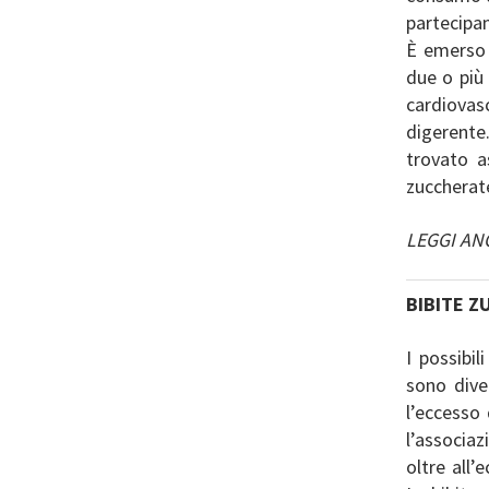
partecipan
È emerso 
due o più 
cardiovasc
digerente
trovato a
zuccherate
LEGGI A
BIBITE 
I possibil
sono diver
l’eccesso 
l’associa
oltre all