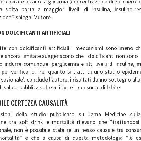
zuccherate alzano la glicemia (concentrazione di zucchero 
 volta porta a maggiori livelli di insulina, insulino-re
one”, spiega l’autore.
ON DOLCIFICANTI ARTIFICIALI
ite con dolcificanti artificiali i meccanismi sono meno ch
he ancora limitate suggeriscono che i dolcificanti non sono 
 indurre comunque iperglicemia e alti livelli di insulina,
i per verificarlo. Per quanto si tratti di uno studio epidem
rvazionale’, conclude l’autore, i risultati danno sostegno alla 
di salute pubblica volte a ridurre il consumo di bibite.
BILE CERTEZZA CAUSALITÀ
usioni dello studio pubblicato su Jama Medicine sulla 
one tra soft drink e mortalità rilevano che “trattandosi
onale, non è possibile stabilire un nesso causale tra consu
mortalità” e che a causa di questa metodologia “le oss