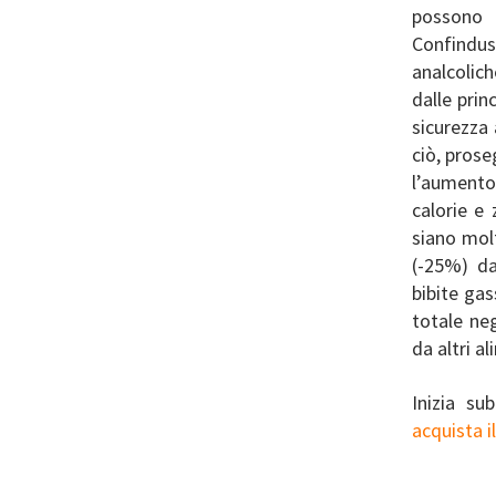
possono 
Confindu
analcolich
dalle prin
sicurezza 
ciò, prose
l’aumento 
calorie e
siano molt
(-25%) dal
bibite gas
totale neg
da altri a
Inizia su
acquista i