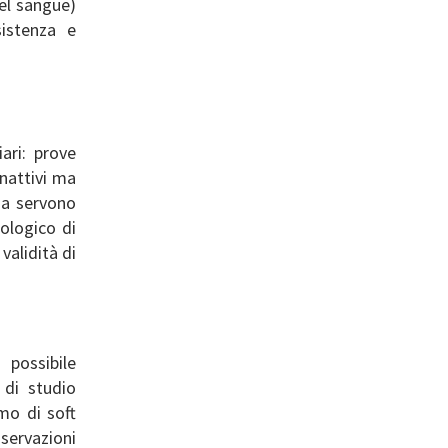
nel sangue)
sistenza e
iari: prove
inattivi ma
 ma servono
iologico di
validità di
possibile
 di studio
mo di soft
ervazioni