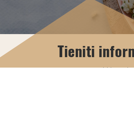
Tieniti info
Iscriviti e scaric
PDF esclusivo.