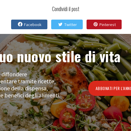
Condividi il post
Facebook
Twitter
Pinterest
uo nuovo stile di vita
 diffondere
ntare tramite ricette,
ione della dispensa,
ABBONATI PER L'ANN
e benefici degli alimenti.