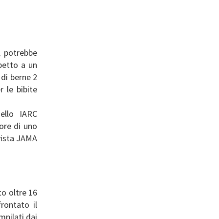
i, potrebbe
petto a un
 di berne 2
 le bibite
ello IARC
ore di uno
ivista JAMA
o oltre 16
rontato il
mpilati dai