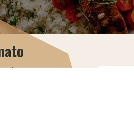
rmato
a gratis un
accett
(art
CHI 
I nostri corsi
sono validati da: