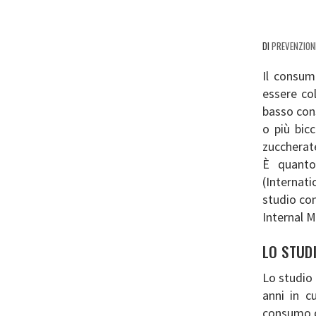
DI
PREVENZION
Il consu
essere co
basso cons
o più bic
zuccherate
È quanto
(Internat
studio con
Internal M
LO STUD
Lo studio
anni in c
consumo 