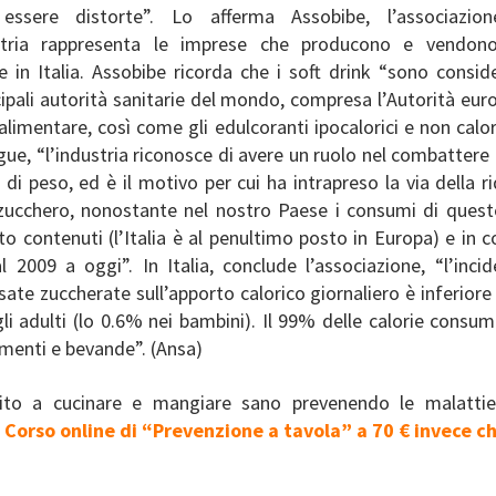
essere distorte”. Lo afferma Assobibe, l’associazio
stria rappresenta le imprese che producono e vendon
e in Italia. Assobibe ricorda che i soft drink “sono conside
cipali autorità sanitarie del mondo, compresa l’Autorità eur
alimentare, così come gli edulcoranti ipocalorici e non calor
gue, “l’industria riconosce di avere un ruolo nel combattere 
di peso, ed è il motivo per cui ha intrapreso la via della r
 zucchero, nonostante nel nostro Paese i consumi di ques
o contenuti (l’Italia è al penultimo posto in Europa) e in 
 2009 a oggi”. In Italia, conclude l’associazione, “l’inci
sate zuccherate sull’apporto calorico giornaliero è inferiore
li adulti (lo 0.6% nei bambini). Il 99% delle calorie consu
limenti e bevande”. (Ansa)
bito a cucinare e mangiare sano prevenendo le malattie
l
Corso online di “Prevenzione a tavola” a 70 € invece c