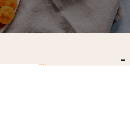
o la
privacy policy
.13 GDPR 679/2016)
SIAMO
CORSI
CONTATTI
BLOG
FAQ