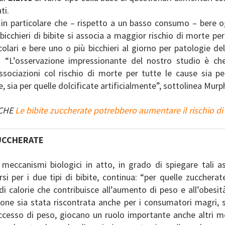
ti.
in particolare che – rispetto a un basso consumo – bere o
bicchieri di bibite si associa a maggior rischio di morte pe
olari e bere uno o più bicchieri al giorno per patologie de
. “L’osservazione impressionante del nostro studio è c
ssociazioni col rischio di morte per tutte le cause sia per
, sia per quelle dolcificate artificialmente”, sottolinea Murp
NCHE
Le bibite zuccherate potrebbero aumentare il rischio di
ZUCCHERATE
i meccanismi biologici in atto, in grado di spiegare tali a
si per i due tipi di bibite, continua: “per quelle zuccherat
di calorie che contribuisce all’aumento di peso e all’obesi
zione sia stata riscontrata anche per i consumatori magri, 
’eccesso di peso, giocano un ruolo importante anche altri m