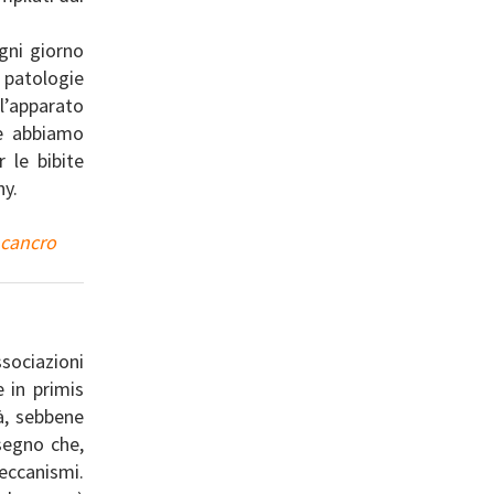
gni giorno
r patologie
ll’apparato
he abbiamo
 le bibite
hy.
 cancro
ssociazioni
e in primis
tà, sebbene
segno che,
eccanismi.