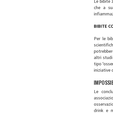
Le bibite 
che a sua
infiammazi
BIBITE C
Per le bib
scientific
potrebbero
altri stud
tipo ‘osse
iniziative 
IMPOSSI
Le concl
associazi
osservazi
drink e 