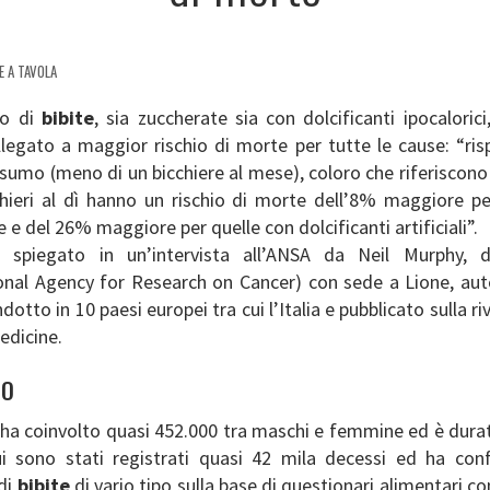
E A TAVOLA
mo di
bibite
, sia zuccherate sia con dolcificanti ipocaloric
llegato a maggior rischio di morte per tutte le cause: “ris
umo (meno di un bicchiere al mese), coloro che riferiscono
chieri al dì hanno un rischio di morte dell’8% maggiore per
 e del 26% maggiore per quelle con dolcificanti artificiali”.
 spiegato in un’intervista all’ANSA da Neil Murphy, d
ional Agency for Research on Cancer) con sede a Lione, aut
dotto in 10 paesi europei tra cui l’Italia e pubblicato sulla r
edicine.
IO
 ha coinvolto quasi 452.000 tra maschi e femmine ed è durat
ui sono stati registrati quasi 42 mila decessi ed ha conf
di
bibite
di vario tipo sulla base di questionari alimentari co