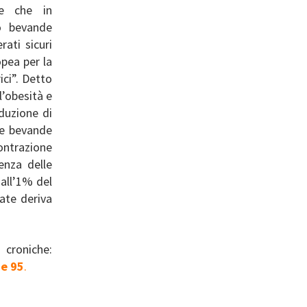
ne che in
o bevande
rati sicuri
opea per la
ici”. Detto
l’obesità e
iduzione di
te bevande
contrazione
denza delle
 all’1% del
mate deriva
 croniche:
he 95
.