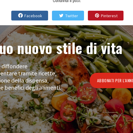
Facebook
Twitter
Pinterest
uo nuovo stile di vita
 diffondere
ntare tramite ricette,
ione della dispensa,
ABBONATI PER L'ANN
e benefici degli alimenti.