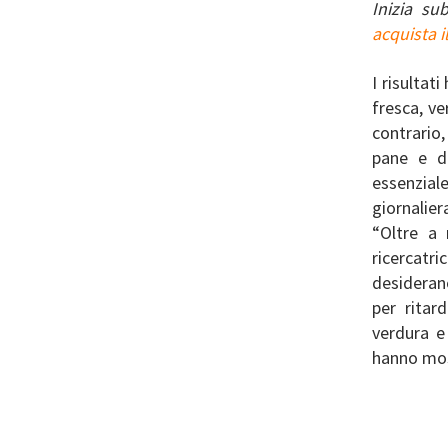
Inizia su
acquista i
I risultat
fresca, ve
contrario
pane e do
essenzial
giornalier
“Oltre a
ricercat
desideran
per ritar
verdura e 
hanno mos