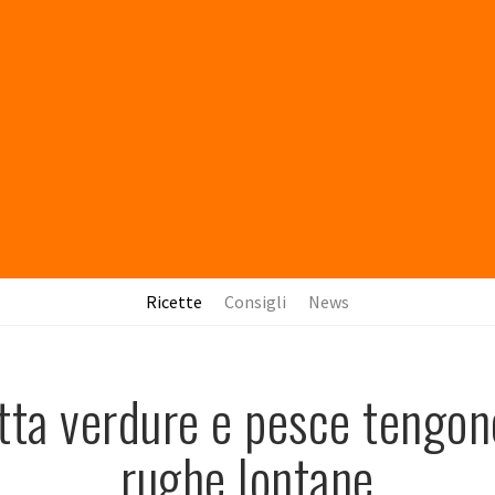
Ricette
Consigli
News
tta verdure e pesce tengon
rughe lontane