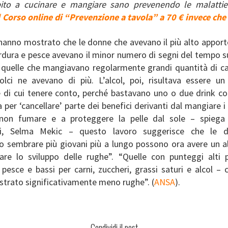
bito a cucinare e mangiare sano prevenendo le malattie
l
Corso online di “Prevenzione a tavola” a 70 € invece che
i hanno mostrato che le donne che avevano il più alto apport
rdura e pesce avevano il minor numero di segni del tempo su
, quelle che mangiavano regolarmente grandi quantità di ca
lci ne avevano di più. L’alcol, poi, risultava essere u
e di cui tenere conto, perché bastavano uno o due drink c
a per ‘cancellare’ parte dei benefici derivanti dal mangiare i c
 non fumare e a proteggere la pelle dal sole – spiega 
rici, Selma Mekic – questo lavoro suggerisce che le 
o sembrare più giovani più a lungo possono ora avere un 
dare lo sviluppo delle rughe”. “Quelle con punteggi alti p
pesce e bassi per carni, zuccheri, grassi saturi e alcol –
trato significativamente meno rughe”. (
ANSA
).
Condividi il post