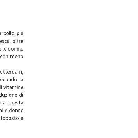
 pelle più
esca, oltre
nelle donne,
 e con meno
otterdam,
Secondo la
di vitamine
duzione di
e a questa
ni e donne
ottoposto a