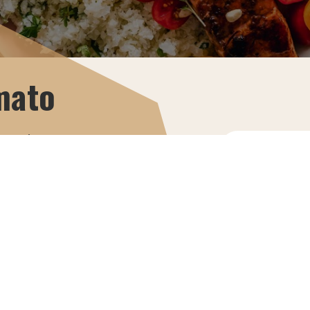
rmato
a gratis un
accett
(art
CHI 
I nostri corsi
sono validati da: