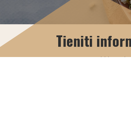
Tieniti info
Iscriviti e scaric
PDF esclusivo.