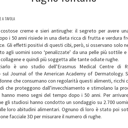
E A TAVOLA
 costose creme e sieri antirughe: il segreto per avere una
po i 50 anni risiede in una dieta ricca di frutta e verdura fr
e. Gli effetti positivi di questi cibi, però, si osservano solo 
to agli uomini sono ‘penalizzate’ da una pelle più sottile
 collagene e quindi più soggetta alle tante odiate rughe.
ziarlo è uno studio dell’Erasmus Medical Centre di R
o sul Journal of the American Academy of Dermatology. 
 donne che consumano con regolarità questi alimenti, ricchi 
idi che proteggono dall’invecchiamento e stimolano la pro
, hanno meno segni del tempo dopo i 50 anni. Per arrivar
ne gli studiosi hanno condotto un sondaggio su 2.700 uomi
lle loro abitudini alimentari. Ognuno di loro è stato poi s
one facciale 3D per misurare il numero di rughe.