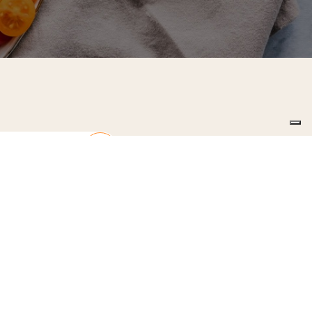
o la
privacy policy
.13 GDPR 679/2016)
SIAMO
CORSI
CONTATTI
BLOG
FAQ