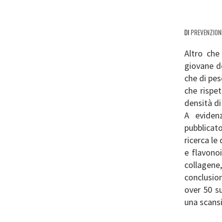
DI
PREVENZION
Altro che
giovane do
che di pesc
che rispet
densità di
A eviden
pubblicat
ricerca le
e flavono
collagene
conclusio
over 50 su
una scansi