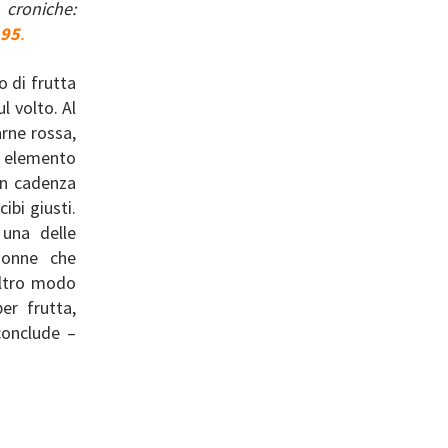
 croniche:
 95
.
o di frutta
l volto. Al
rne rossa,
n elemento
on cadenza
ibi giusti.
una delle
donne che
altro modo
er frutta,
 conclude –