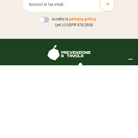
accetto la
privacy policy
(art.13 GDPR 679/2016)
I nostri corsi
sono validati da:
CHI SIAMO
CORSI
CONTATTI
BLOG
FAQ
Privacy Policy
Cookie Policy
Termini e Condizioni
© Prevenzione a tavola -
Partita Iva: 02739610992 -