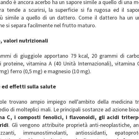
ando è ancora acerbo ha un sapore simile a quello di una me
a tende a scurirsi, la superficie si fa rugosa ed il sapo
ù simile a quello di un dattero. Come il dattero ha un 
he si separa facilmente nel frutto maturo.
, valori nutrizionali
mmi di giuggiole apportano 79 kcal, 20 grammi di carboi
 proteine, vitamina A (40 Unità Internazionali), vitamina 
 mg) ferro (0,5 mg) e magnesio (10 mg).
 ed effetti sulla salute
ole trovano ampio impiego nell’ambito della medicina tr
io di molteplici mali. Le principali sostanze ad azione bio
a C, i composti fenolici, i flavonoidi, gli acidi triterp
ridi
. Gli vengono attribuite proprietà anti-neoplastiche, an
mizzanti, immunostimolanti, antiossidanti, epatopro