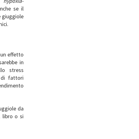
ne
hypoxia-
Anche se il
e giuggiole
ici.
 un effetto
sarebbe in
lo stress
di fattori
rendimento
iuggiole da
libro o si