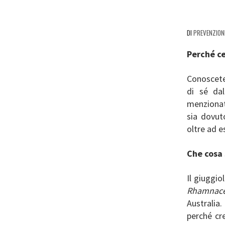
DI
PREVENZION
Perché ce
Conoscete 
di sé da
menzionat
sia dovut
oltre ad e
Che cosa 
Il giuggiol
Rhamnac
Australia
perché cr