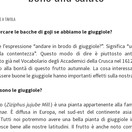
E A TAVOLA
rcare le bacche di goji se abbiamo le giuggiole?
l’espressione “andare in brodo di giuggiole?”. Significa “u
lla contentezza”. Questo modo di dire è piuttosto anti
o già nel Vocabolario degli Accademici della Crusca nel 161
o alla bontà di questo frutto autunnale. La cosa interess
ssere buone le giuggiole hanno importanti effetti sulla nostra
sono le giuggiole?
o (
Ziziphus jujube Mill
.) è una pianta appartenente alla fam
eae
. È diffusa in Europa, nel sud-est del continente asia
. Tutti noi potremmo avere una bella pianta di giuggiole i
esce bene alle nostre latitudini. Il frutto è anche noto co