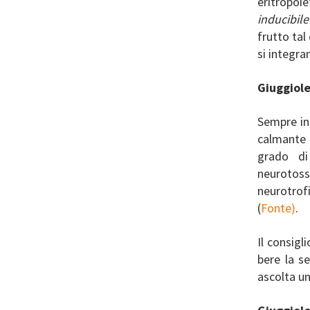
eritropoi
inducibile
frutto tal
si integra
Giuggiole
Sempre in 
calmante 
grado di
neurotoss
neurotrof
(
Fonte)
.
Il consigl
bere la s
ascolta un