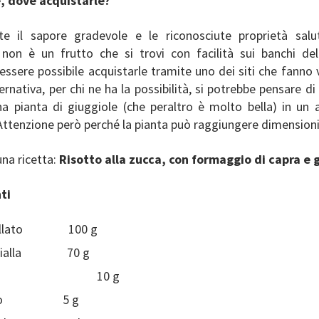
, dove acquistarle?
e il sapore gradevole e le riconosciute proprietà salut
 non è un frutto che si trovi con facilità sui banchi de
ssere possibile acquistarle tramite uno dei siti che fanno
lternativa, per chi ne ha la possibilità, si potrebbe pensare d
a pianta di giuggiole (che peraltro è molto bella) in un 
Attenzione però perché la pianta può raggiungere dimensioni
una ricetta:
Risotto alla zucca, con formaggio di capra e 
ti
brillato 100 g
 gialla 70 g
olle 10 g
 Evo 5 g