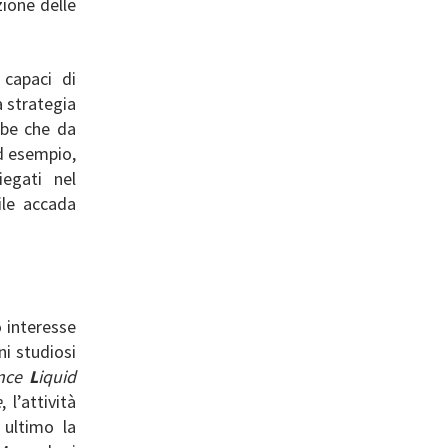
zione delle
 capaci di
a strategia
erbe che da
ad esempio,
egati nel
ile accada
o interesse
ni studiosi
ance
L
iquid
e
, l’attività
 ultimo la