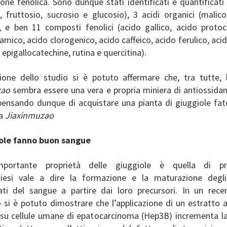
ne fenolica. Sono dunque stati identificati e quantificati
 fruttosio, sucrosio e glucosio), 3 acidi organici (malico
), e ben 11 composti fenolici (acido gallico, acido protoc
amico, acido clorogenico, acido caffeico, acido ferulico, acid
 epigallocatechine, rutina e quercitina).
ione dello studio si è potuto affermare che, tra tutte,
zao
sembra essere una vera e propria miniera di antiossidant
pensando dunque di acquistare una pianta di giuggiole fa
na
Jiaxinmuzao
iole fanno buon sangue
importante proprietà delle giuggiole è quella di p
oiesi vale a dire la formazione e la maturazione degli
ati del sangue a partire dai loro precursori. In un rece
o si è potuto dimostrare che l’applicazione di un estratto
 su cellule umane di epatocarcinoma (Hep3B) incrementa la 