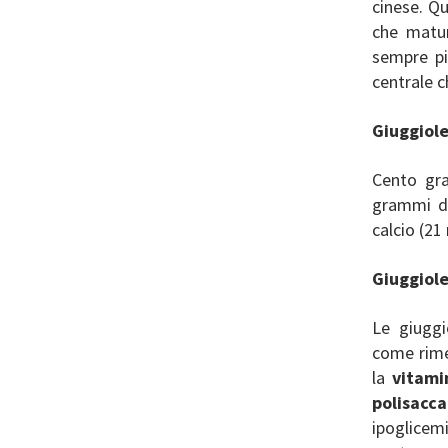
cinese. Qu
che matur
sempre pi
centrale c
Giuggiole
Cento gra
grammi di
calcio (21
Giuggiole
Le giuggi
come rimed
la
vitamin
polisacca
ipoglice