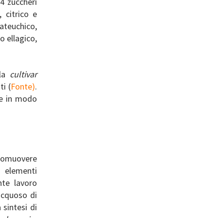
 4 zuccheri
, citrico e
ateuchico,
o ellagico,
 la
cultivar
i (
Fonte)
.
te in modo
romuovere
 elementi
nte lavoro
 acquoso di
sintesi di