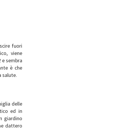
scire fuori
co, viene
2 e sembra
ante è che
 salute.
iglia delle
tico ed in
n giardino
me dattero