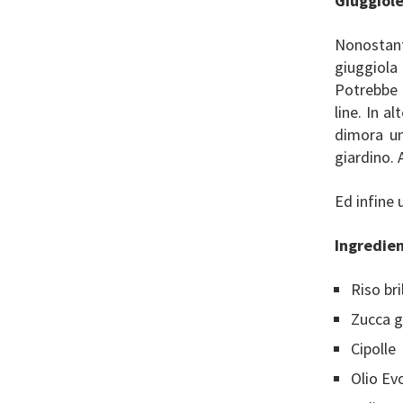
Giuggiole
Nonostant
giuggiola
Potrebbe e
line. In a
dimora un
giardino. 
Ed infine 
Ingredien
Riso 
Zucca
Cip
Olio