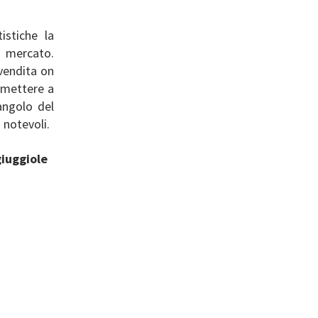
istiche la
l mercato.
 vendita on
i mettere a
angolo del
 notevoli.
giuggiole