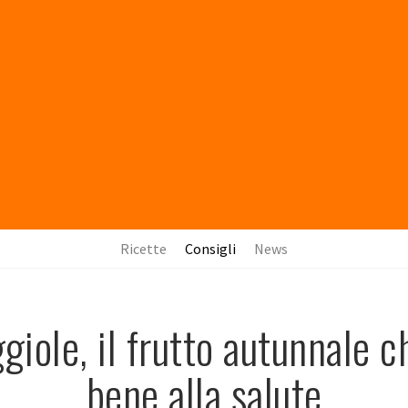
Ricette
Consigli
News
giole, il frutto autunnale c
bene alla salute