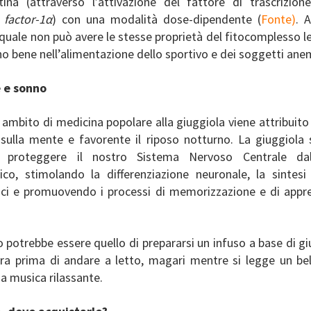
etina (attraverso l’attivazione del fattore di trascrizio
 factor-1α
) con una modalità dose-dipendente (
Fonte
)
. 
 quale non può avere le stesse proprietà del fitocomplesso l
no bene nell’alimentazione dello sportivo e dei soggetti anem
 e sonno
ambito di medicina popolare alla giuggiola viene attribuito
sulla mente e favorente il riposo notturno. La giuggiola 
 proteggere il nostro Sistema Nervoso Centrale dal
ico, stimolando la differenziazione neuronale, la sintesi 
ici e promuovendo i processi di memorizzazione e di app
io potrebbe essere quello di prepararsi un infuso a base di g
era prima di andare a letto, magari mentre si legge un bel 
a musica rilassante.