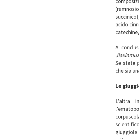
composizio
(ramnosio,
succinico
acido cinn
catechine,
A conclus
Jiaxinmu
Se state 
che sia u
Le giugg
L’altra 
l’ematop
corpuscol
scientific
giuggiole