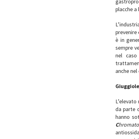
gastroprot
placche a l
L’industr
prevenire 
è in gener
sempre ven
nel caso
trattamen
anche nel 
Giuggiole
L’elevato 
da parte d
hanno sot
C
hromato
antiossid