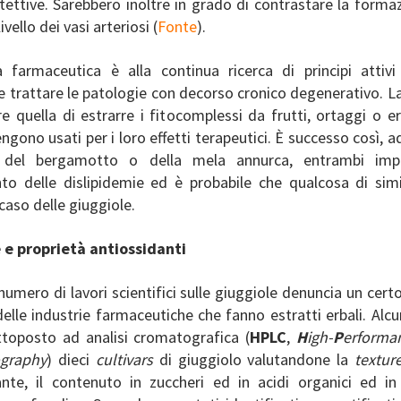
ettive. Sarebbero inoltre in grado di contrastare la forma
ivello dei vasi arteriosi (
Fonte
).
ia farmaceutica è alla continua ricerca di principi attivi
e trattare le patologie con decorso cronico degenerativo. L
e quella di estrarre i fitocomplessi da frutti, ortaggi o 
gono usati per i loro effetti terapeutici. È successo così, 
 del bergamotto o della mela annurca, entrambi impi
to delle dislipidemie ed è probabile che qualcosa di sim
caso delle giuggiole.
 e proprietà antiossidanti
numero di lavori scientifici sulle giuggiole denuncia un cert
elle industrie farmaceutiche che fanno estratti erbali. Alcu
toposto ad analisi cromatografica (
HPLC
,
H
igh-
P
erform
graphy
) dieci
cultivars
di giuggiolo valutandone la
textur
ante, il contenuto in zuccheri ed in acidi organici ed in