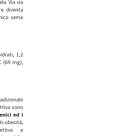
la. Via via
re diventa
unico seme
drati, 1,2
C (69 mg),
adizionale
attiva sono
enici ed i
ti-obesità,
tettive e